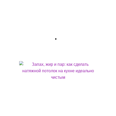
сюрпризов. Здесь требуется особая прочность. Именно для
этого и придумали специальный натяжной потолок в
ванной с конструкцией «анти-потоп». Это не волшебство, а
простая и гениальная инженерная мысль. Читайте об этом
в нашей новой статье.
ЗАПАХ, ЖИР И ПАР: КАК СДЕЛАТЬ НАТЯЖНОЙ ПОТОЛОК НА КУХНЕ ИДЕАЛЬНО
ЧИСТЫМ
Читайте статью и получите чек-лист выбора идеального
потолка для вашей кухни. Узнайте секреты, как выбрать и
установить натяжной потолок, который останется идеально
чистым даже спустя годы активной готовки. Как защитить
ремонт от: