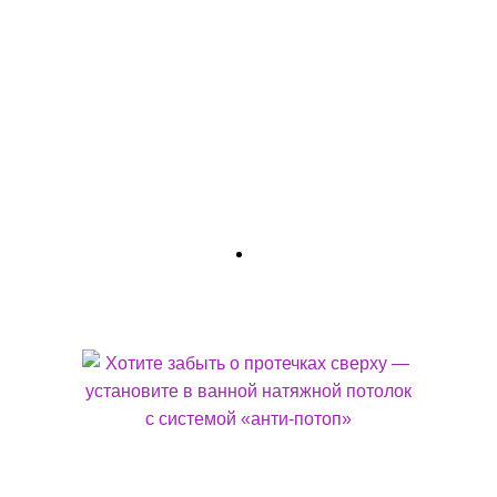
система управления атмосферой вашего дома. Это
возможность каждый день, нажимая одну кнопку, менять не
только освещение, но и геометрию, настроение,
функционал комнаты. Вы получаете контроль над самым
мощным инструментом дизайна — светом. Это превращает
вашу квартиру из «места, где вы живете» в пространство,
которое живет и дышит вместе с вами. От серого холста —
к вашему личному, динамичному небу.
ХОТИТЕ ЗАБЫТЬ О ПРОТЕЧКАХ СВЕРХУ — УСТАНОВИТЕ В ВАННОЙ
НАТЯЖНОЙ ПОТОЛОК С СИСТЕМОЙ «АНТИ-ПОТОП»
Конечно, такое испытание как потоп выдержит не каждый
натяжной потолок — ванная комната еще та кладовая