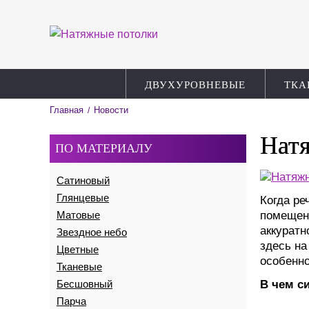
ДВУХУРОВНЕВЫЕ
ТКА
Главная
Новости
/
Натя
ПО МАТЕРИАЛУ
Сатиновый
Глянцевые
Когда ре
Матовые
помещени
аккуратн
Звездное небо
здесь на
Цветные
особенно
Тканевые
Бесшовный
В чем с
Парча