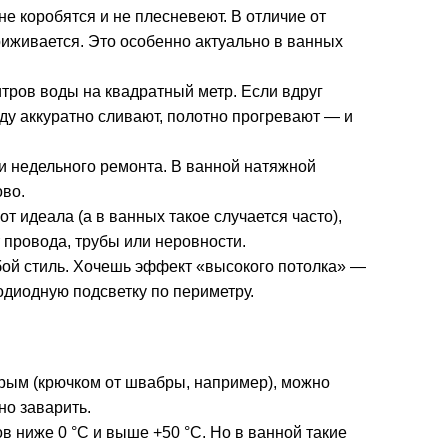
не коробятся и не плесневеют. В отличие от
риживается. Это особенно актуально в ванных
итров воды на квадратный метр. Если вдруг
оду аккуратно сливают, полотно прогревают — и
и недельного ремонта. В ванной натяжной
ово.
т идеала (а в ванных такое случается часто),
т провода, трубы или неровности.
ой стиль. Хочешь эффект «высокого потолка» —
одиодную подсветку по периметру.
трым (крючком от швабры, например), можно
но заварить.
 ниже 0 °C и выше +50 °C. Но в ванной такие