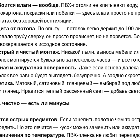
боится влаги — вообще.
ПВХ-потолки не впитывают воду, 
сокартона, покраски или побелки — здесь влага просто не п
натах без хорошей вентиляции.
ита от потопа.
По опыту — потолок легко держит до 100 л
рвало трубу сверху, он просто провиснет, но не порвется. В
 возвращается в исходное состояние.
трый и чистый монтаж.
Никакой пыли, выноса мебели ил
олок монтируется буквально за несколько часов — и все гот
ная и аккуратная поверхность.
Даже если основа далека о
олок все равно будет выглядеть безупречно. А заодно скрое
етика.
Матовый, сатиновый, глянцевый — выбирай под люб
и глянец. Нравится теплый рассеянный свет — добавь свет
ь честно — есть ли минусы
тся острых предметов.
Если зацепить полотно чем-то ос
редить. Но это лечится — кусок можно заменить или аккурат
аничения по температуре.
ПВХ-пленка не любит перепадов