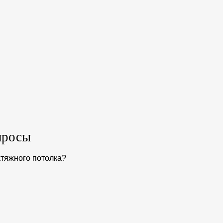
просы
атяжного потолка?