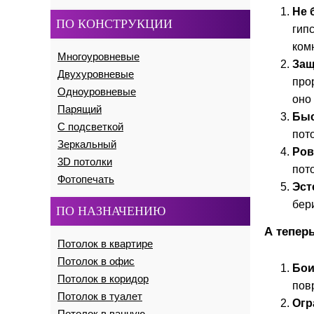
Не 
ПО КОНСТРУКЦИИ
гип
ком
Многоуровневые
Защ
Двухуровневые
про
Одноуровневые
оно
Парящий
Быс
С подсветкой
пот
Зеркальный
Ров
3D потолки
пот
Фотопечать
Эст
бер
ПО НАЗНАЧЕНИЮ
А тепер
Потолок в квартире
Потолок в офис
Бои
Потолок в коридор
пов
Потолок в туалет
Огр
Потолок в ванную