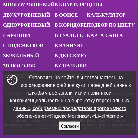
МНОГОУРОВНЕВЫЙ
В КВАРТИРЕ
ЦЕНЫ
ДВУХУРОВНЕВЫЙ
В ОФИСЕ
КАЛЬКУЛЯТОР
ОДНОУРОВНЕВЫЙ
В КОРИДОРЕ
ПОДБОР ПО ЦВЕТУ
ПАРЯЩИЙ
В ТУАЛЕТЕ
КАРТА САЙТА
С ПОДСВЕТКОЙ
В ВАННУЮ
ЗЕРКАЛЬНЫЙ
В ДЕТСКУЮ
3D ПОТОЛОК
В СПАЛЬНЮ
ФОТОПЕЧАТЬ
НА КУХНЮ
Оставаясь на сайте, вы соглашаетесь на
использование
файлов куки, передачей данных
службам веб-аналитики и политикой
© 2018-
2026
«Потолки» - натяжные потолки в Липецке. Качество и сервис по ценам
производителя
конфиденциальности
и на
обработку персональных
Политика конфиденциальности
данных, собираемых посредством программного
Политика обработки персональных данных
обеспечения «Яндекс.Метрика», «LiveInternet»
Сайт носит исключительно информационный характер. Опубликованная
информация ни при каких условиях не является публичной офертой, определяемой
Согласен
положениями пункта 2 статьи 437 ГК РФ