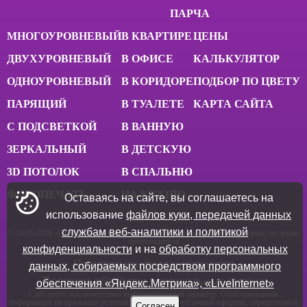
ПАРЧА
МНОГОУРОВНЕВЫЙ
В КВАРТИРЕ
ЦЕНЫ
ДВУХУРОВНЕВЫЙ
В ОФИСЕ
КАЛЬКУЛЯТОР
ОДНОУРОВНЕВЫЙ
В КОРИДОРЕ
ПОДБОР ПО ЦВЕТУ
ПАРЯЩИЙ
В ТУАЛЕТЕ
КАРТА САЙТА
С ПОДСВЕТКОЙ
В ВАННУЮ
ЗЕРКАЛЬНЫЙ
В ДЕТСКУЮ
3D ПОТОЛОК
В СПАЛЬНЮ
ФОТОПЕЧАТЬ
НА КУХНЮ
Оставаясь на сайте, вы соглашаетесь на
использование
файлов куки, передачей данных
службам веб-аналитики и политикой
© 2018-
2026
«Потолки» - натяжные потолки в Липецке. Качество и сервис по ценам
производителя
конфиденциальности
и на
обработку персональных
Политика конфиденциальности
данных, собираемых посредством программного
Политика обработки персональных данных
обеспечения «Яндекс.Метрика», «LiveInternet»
Сайт носит исключительно информационный характер. Опубликованная
информация ни при каких условиях не является публичной офертой, определяемой
Согласен